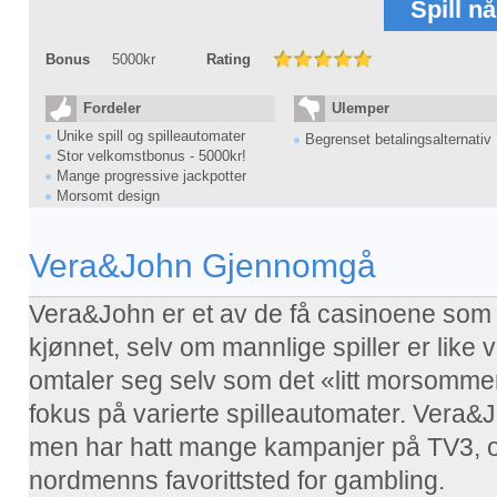
Spill nå
Bonus
5000kr
Rating
Fordeler
Ulemper
Unike spill og spilleautomater
Begrenset betalingsalternativ
Stor velkomstbonus - 5000kr!
Mange progressive jackpotter
Morsomt design
Vera&John Gjennomgå
Vera&John er et av de få casinoene som 
kjønnet, selv om mannlige spiller er lik
omtaler seg selv som det «litt morsommer
fokus på varierte spilleautomater. Vera&Jo
men har hatt mange kampanjer på TV3, og 
nordmenns favorittsted for gambling.